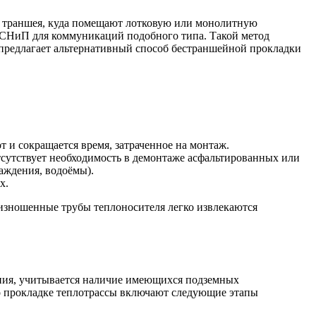
я траншея, куда помещают лотковую или монолитную
е СНиП для коммуникаций подобного типа. Такой метод
лагает альтернативный способ бестраншейной прокладки
т и сокращается время, затраченное на монтаж.
Отсутствует необходимость в демонтаже асфальтированных или
аждения, водоёмы).
х.
изношенные трубы теплоносителя легко извлекаются
зания, учитывается наличие имеющихся подземных
о прокладке теплотрассы включают следующие этапы