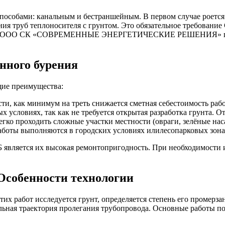
способами: канальным и бестраншейным. В первом случае роетс
ния труб теплоносителя с грунтом. Это обязательное требовани
трат. ООО СК «СОВРЕМЕННЫЕ ЭНЕРГЕТИЧЕСКИЕ РЕШЕНИЯ» пред
нного бурения
щие преимущества:
сти, как минимум на треть снижается сметная себестоимость рабо
 условиях, так как не требуется открытая разработка грунта. 
ко проходить сложные участки местности (овраги, зелёные нас
работы выполняются в городских условиях илилесопарковых зона
является их высокая ремонтопригодность. При необходимости 
Особенности технологии
тих работ исследуется грунт, определяется степень его промер
ьная траектория пролегания трубопровода. Основные работы п