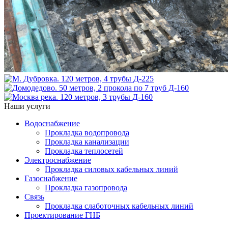
Наши услуги
Водоснабжение
Прокладка водопровода
Прокладка канализации
Прокладка теплосетей
Электроснабжение
Прокладка силовых кабельных линий
Газоснабжение
Прокладка газопровода
Связь
Прокладка слаботочных кабельных линий
Проектирование ГНБ