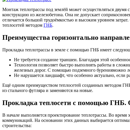
Монтаж теплотрассы под землёй может осуществляться двумя 
конструкцию из железобетона. Она не допускает соприкоснове
отличается большой трудоёмкостью и высоким уровнем за
теплосетей методом
ГНБ
.
Преимущества горизонтально направле
Прокладка теплотрассы в земле с помощью ГНБ имеет следую
Не требуется создание траншеи. Благодаря этой особенно
Технология позволяет быстро выполнять работы в сложных
железных дорог. С помощью подземного буренияможно лег
Не нарушается ландшафт, что особенно актуально, если 
Ещё одним преимуществом теплосетей созданных методом ГНБ 
из стального футляра и заменяются на новые.
Прокладка теплосети с помощью ГНБ. 
В начале выполняется проектирование теплотрассы. Во время э
коммуникаций. На основании этих данных выбирается оптимал
строительства: